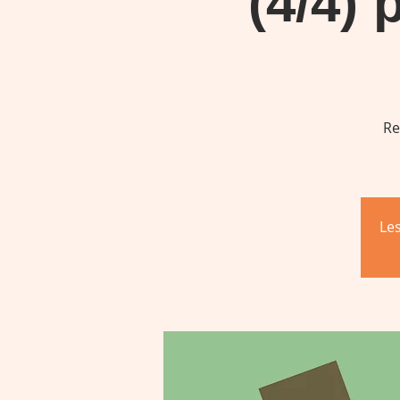
(4/4) 
Re
Le