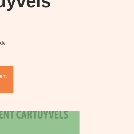
tuyvels
 de
ent