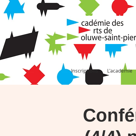
Inscriptions
L'académie
Confér